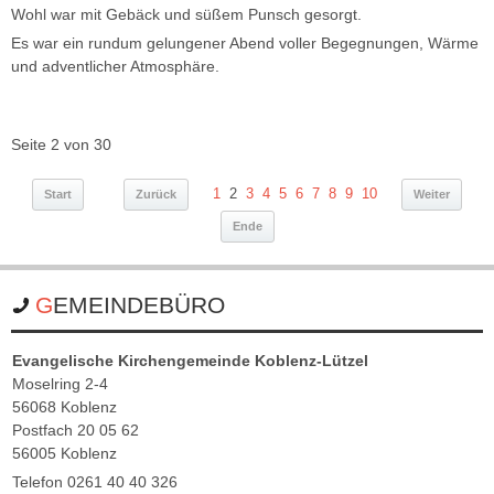
Wohl war mit Gebäck und süßem Punsch gesorgt.
Es war ein rundum gelungener Abend voller Begegnungen, Wärme
und adventlicher Atmosphäre.
Seite 2 von 30
1
2
3
4
5
6
7
8
9
10
Start
Zurück
Weiter
Ende
GEMEINDEBÜRO
Evangelische Kirchengemeinde Koblenz-Lützel
Moselring 2-4
56068 Koblenz
Postfach 20 05 62
56005 Koblenz
Telefon 0261 40 40 326